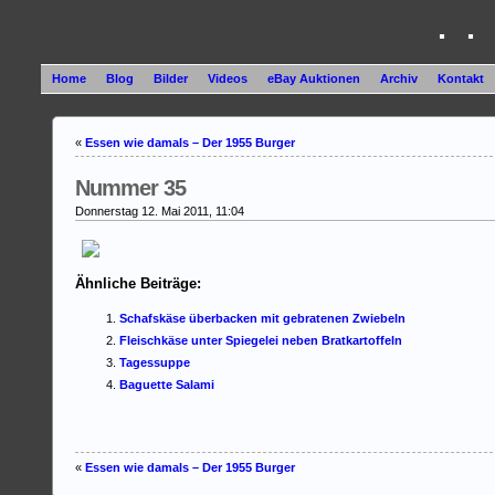
. .
Home
Blog
Bilder
Videos
eBay Auktionen
Archiv
Kontakt
«
Essen wie damals – Der 1955 Burger
Nummer 35
Donnerstag 12. Mai 2011, 11:04
Ähnliche Beiträge:
Schafskäse überbacken mit gebratenen Zwiebeln
Fleischkäse unter Spiegelei neben Bratkartoffeln
Tagessuppe
Baguette Salami
«
Essen wie damals – Der 1955 Burger