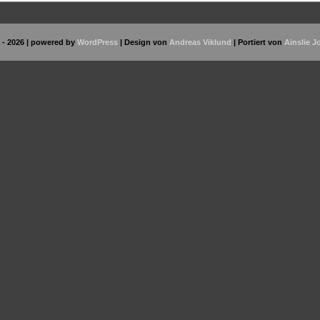
 - 2026 | powered by
WordPress
| Design von
Andreas Viklund
| Portiert von
Ainslie 