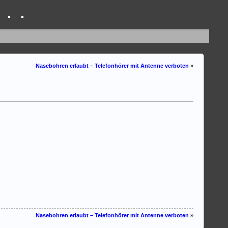
 . .
Nasebohren erlaubt – Telefonhörer mit Antenne verboten
»
Nasebohren erlaubt – Telefonhörer mit Antenne verboten
»