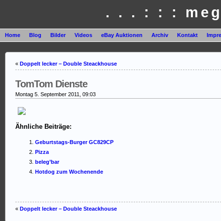
. . . : : : me
Home
Blog
Bilder
Videos
eBay Auktionen
Archiv
Kontakt
Impr
«
Doppelt lecker – Double Steackhouse
TomTom Dienste
Montag 5. September 2011, 09:03
Ähnliche Beiträge:
Geburtstags-Burger GC829CP
Pizza
beleg’bar
Hotdog zum Wochenende
«
Doppelt lecker – Double Steackhouse