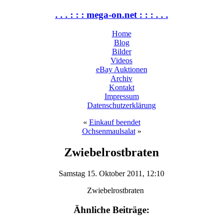
. . . : : : mega-on.net : : : . . .
Home
Blog
Bilder
Videos
eBay Auktionen
Archiv
Kontakt
Impressum
Datenschutzerklärung
«
Einkauf beendet
Ochsenmaulsalat
»
Zwiebelrostbraten
Samstag 15. Oktober 2011, 12:10
Ähnliche Beiträge: