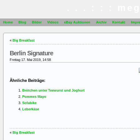
. . . : : : me
Home
Blog
Bilder
Videos
eBay Auktionen
Archiv
Kontakt
Impr
«
Big Breakfast
Berlin Signature
Freitag 17. Mai 2019, 14:58
Ähnliche Beiträge:
Brötchen unter Teewurst und Joghurt
Pommes Mayo
Sofabike
Leberkäse
«
Big Breakfast