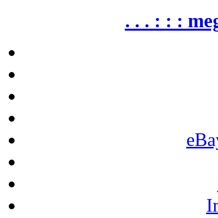
. . . : : : me
eBa
I