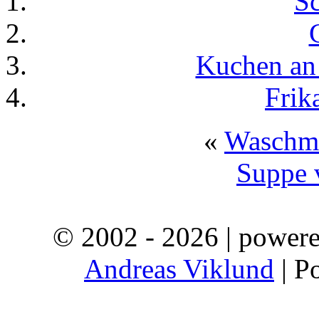
Sc
Kuchen an
Frik
«
Waschma
Suppe 
© 2002 - 2026 | power
Andreas Viklund
| P